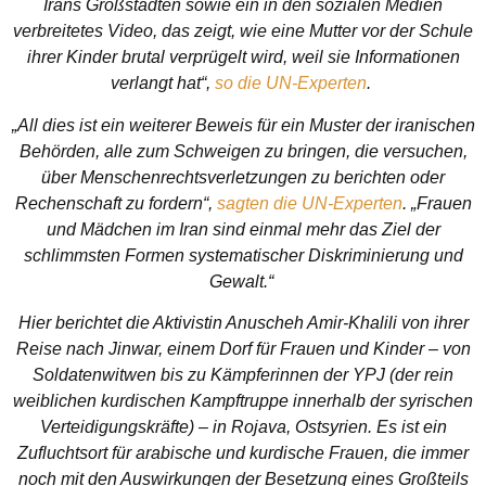
Irans Großstädten sowie ein in den sozialen Medien
verbreitetes Video, das zeigt, wie eine Mutter vor der Schule
ihrer Kinder brutal verprügelt wird, weil sie Informationen
verlangt hat“,
so die UN-Experten
.
„All dies ist ein weiterer Beweis für ein Muster der iranischen
Behörden, alle zum Schweigen zu bringen, die versuchen,
über Menschenrechtsverletzungen zu berichten oder
Rechenschaft zu fordern“,
sagten die UN-Experten
. „Frauen
und Mädchen im Iran sind einmal mehr das Ziel der
schlimmsten Formen systematischer Diskriminierung und
Gewalt.“
Hier berichtet die Aktivistin Anuscheh Amir-Khalili von ihrer
Reise nach Jinwar, einem Dorf für Frauen und Kinder – von
Soldatenwitwen bis zu Kämpferinnen der YPJ (der rein
weiblichen kurdischen Kampftruppe innerhalb der syrischen
Verteidigungskräfte) – in Rojava, Ostsyrien. Es ist ein
Zufluchtsort für arabische und kurdische Frauen, die immer
noch mit den Auswirkungen der Besetzung eines Großteils